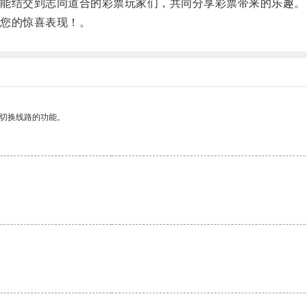
能结交到志同道合的彩票玩家们，共同分享彩票带来的乐趣。
您的惊喜表现！。
动切换线路的功能。