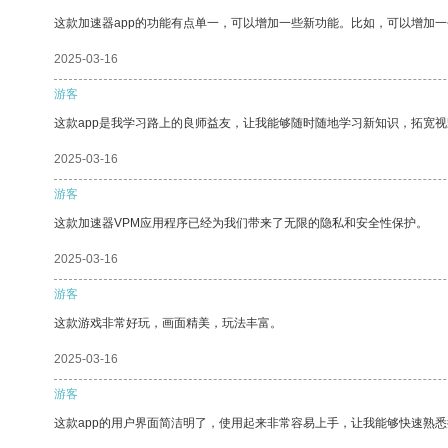
这款加速器app的功能有点单一，可以增加一些新功能。比如，可以增加
2025-03-16
游客
这款app是我学习路上的良师益友，让我能够随时随地学习新知识，拓宽视
2025-03-16
游客
这款加速器VPM应用程序已经为我们带来了无限的隐私和安全性保护。
2025-03-16
游客
这款游戏非常好玩，画面精美，玩法丰富。
2025-03-16
游客
这款app的用户界面简洁明了，使用起来非常容易上手，让我能够快速熟悉