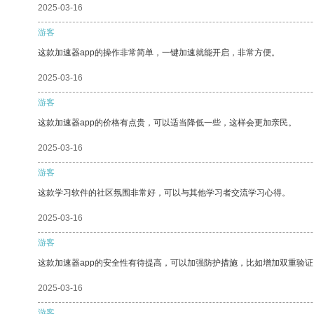
2025-03-16
游客
这款加速器app的操作非常简单，一键加速就能开启，非常方便。
2025-03-16
游客
这款加速器app的价格有点贵，可以适当降低一些，这样会更加亲民。
2025-03-16
游客
这款学习软件的社区氛围非常好，可以与其他学习者交流学习心得。
2025-03-16
游客
这款加速器app的安全性有待提高，可以加强防护措施，比如增加双重验证
2025-03-16
游客