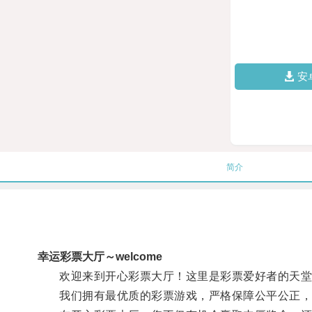
安
简介
幸运彩票大厅～welcome
欢迎来到开心彩票大厅！这里是彩票爱好者的天堂，
我们拥有最优质的彩票游戏，严格保障公平公正，