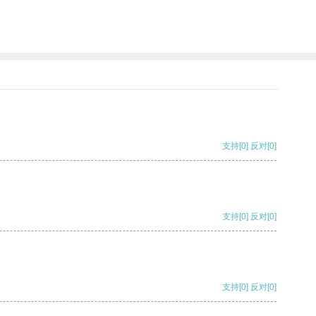
支持
[0]
反对
[0]
支持
[0]
反对
[0]
支持
[0]
反对
[0]