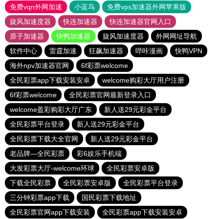
免费vqn外网加速
小蓝鸟
免费vps加速器外网苹果版
旋风加速度器
快连加速器
快连加速器官网入口
原子加速器
快鸭加速器
旋风加速度器
外网网址导航
软件中心
雷霆加速
狂飙加速器
哔咔漫画
快鸭VPN
海外npv加速器官网
6f彩票welcome
全民彩票app下载安装安卓
welcome购彩大厅用户注册
6f彩票welcome
全民彩票官网最新登录入口
welcome盈彩购彩大厅广东
新人送29元彩金平台
全民彩票平台登录
新人送29元彩金平台
全民彩票下载大全官网
新人送29元彩金平台
老品牌—全民彩票
彩6娱乐手机端
大发彩票大厅-welcome环球
全民彩票安卓版
下载全民彩票
全民彩票安卓版
全民彩票平台登录
三分钟彩票app下载
国民彩票下载地址
全民彩票官网app下载安装
全民彩票app下载安装安卓