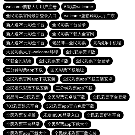
welcome购彩大厅用户注册
6f彩票welcome
全民彩票官网最新登录入口
welcome盈彩购彩大厅广东
新人送29元彩金平台
全民彩票平台登录
新人送29元彩金平台
全民彩票下载大全官网
新人送29元彩金平台
老品牌—全民彩票
彩6娱乐手机端
大发彩票大厅-welcome环球
全民彩票安卓版
下载全民彩票
全民彩票安卓版
全民彩票平台登录
三分钟彩票app下载
国民彩票下载地址
全民彩票官网app下载安装
全民彩票app下载安装安卓
全民娱乐彩票下载安装
三分钟彩票app下载
老品牌—全民彩票
全民彩票安卓版下载
全民彩票平台登录
703彩票娱乐平台
353彩票app官方免费下载
全民彩票安卓版
乐发III500登录入口
全民彩票所有平台
全民彩票平台登录
全民彩票app下载大全
全民彩票app下载大全
全民娱乐彩票下载安装