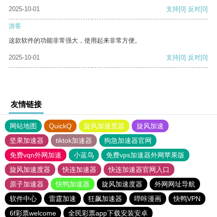
2025-10-01
支持
[0]
反对
[0]
游客
这款软件的功能非常强大，使用起来非常方便。
2025-10-01
支持
[0]
反对
[0]
友情链接
网站地图
QuickQ
旋风加速度器
旋风加速
坚果加速器
tiktok加速器
狗急加速器官网
免费vqn外网加速
小蓝鸟
免费vps加速器外网苹果版
旋风加速度器
快连加速器
快连加速器官网入口
原子加速器
快鸭加速器
旋风加速度器
外网网址导航
软件中心
雷霆加速
狂飙加速器
哔咔漫画
快鸭VPN
6f彩票welcome
全民彩票app下载安装安卓