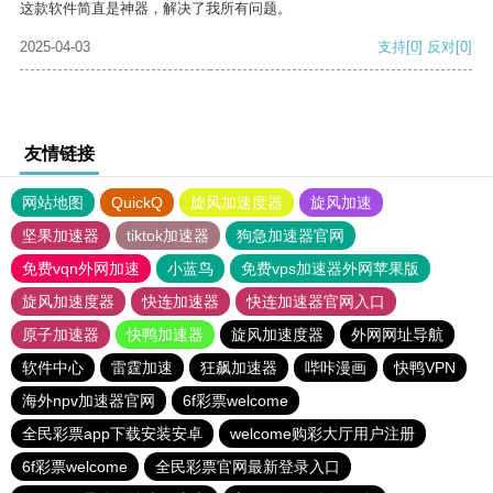
这款软件简直是神器，解决了我所有问题。
2025-04-03
支持
[0]
反对
[0]
友情链接
网站地图
QuickQ
旋风加速度器
旋风加速
坚果加速器
tiktok加速器
狗急加速器官网
免费vqn外网加速
小蓝鸟
免费vps加速器外网苹果版
旋风加速度器
快连加速器
快连加速器官网入口
原子加速器
快鸭加速器
旋风加速度器
外网网址导航
软件中心
雷霆加速
狂飙加速器
哔咔漫画
快鸭VPN
海外npv加速器官网
6f彩票welcome
全民彩票app下载安装安卓
welcome购彩大厅用户注册
6f彩票welcome
全民彩票官网最新登录入口