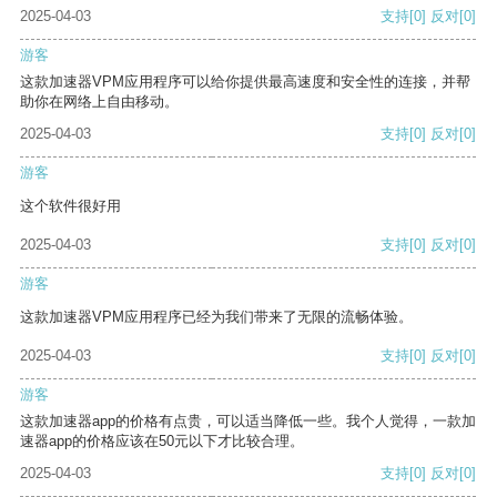
2025-04-03
支持
[0]
反对
[0]
游客
这款加速器VPM应用程序可以给你提供最高速度和安全性的连接，并帮
助你在网络上自由移动。
2025-04-03
支持
[0]
反对
[0]
游客
这个软件很好用
2025-04-03
支持
[0]
反对
[0]
游客
这款加速器VPM应用程序已经为我们带来了无限的流畅体验。
2025-04-03
支持
[0]
反对
[0]
游客
这款加速器app的价格有点贵，可以适当降低一些。我个人觉得，一款加
速器app的价格应该在50元以下才比较合理。
2025-04-03
支持
[0]
反对
[0]