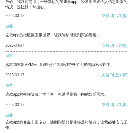
放心。我以前使用过一些其他的加速器app，经常会出现个人信息泄露的
情况，这让我非常担心。
2025-03-17
支持
[0]
反对
[0]
游客
这款app的社区氛围很温馨，让我能够感受到家的温暖。
2025-03-17
支持
[0]
反对
[0]
游客
这款加速器VPM应用程序已经为我们带来了无限的隐私和自由。
2025-03-17
支持
[0]
反对
[0]
游客
这款app的视频资源非常丰富，可以满足我不同的娱乐需求。
2025-03-17
支持
[0]
反对
[0]
游客
这款app的客服非常专业，遇到问题总是能够及时解决，让我能够安心工
作。