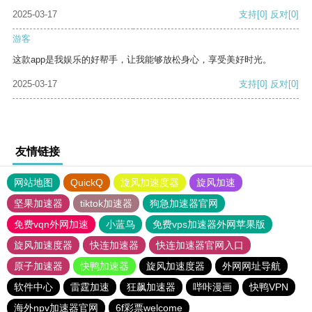
2025-03-17
支持
[0]
反对
[0]
游客
这款app是我娱乐的好帮手，让我能够放松身心，享受美好时光。
2025-03-17
支持
[0]
反对
[0]
友情链接
网站地图
QuickQ
旋风加速度器
旋风加速
坚果加速器
tiktok加速器
狗急加速器官网
免费vqn外网加速
小蓝鸟
免费vps加速器外网苹果版
旋风加速度器
快连加速器
快连加速器官网入口
原子加速器
快鸭加速器
旋风加速度器
外网网址导航
软件中心
雷霆加速
狂飙加速器
哔咔漫画
快鸭VPN
海外npv加速器官网
6f彩票welcome