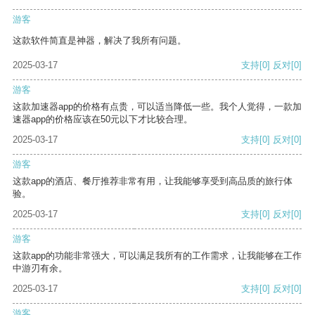
游客
这款软件简直是神器，解决了我所有问题。
2025-03-17
支持
[0]
反对
[0]
游客
这款加速器app的价格有点贵，可以适当降低一些。我个人觉得，一款加
速器app的价格应该在50元以下才比较合理。
2025-03-17
支持
[0]
反对
[0]
游客
这款app的酒店、餐厅推荐非常有用，让我能够享受到高品质的旅行体
验。
2025-03-17
支持
[0]
反对
[0]
游客
这款app的功能非常强大，可以满足我所有的工作需求，让我能够在工作
中游刃有余。
2025-03-17
支持
[0]
反对
[0]
游客