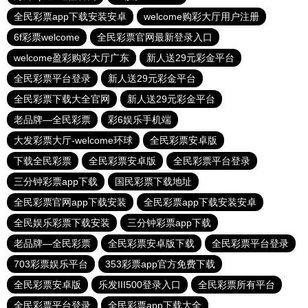
全民彩票app下载安装安卓
welcome购彩大厅用户注册
6f彩票welcome
全民彩票官网最新登录入口
welcome盈彩购彩大厅广东
新人送29元彩金平台
全民彩票平台登录
新人送29元彩金平台
全民彩票下载大全官网
新人送29元彩金平台
老品牌—全民彩票
彩6娱乐手机端
大发彩票大厅-welcome环球
全民彩票安卓版
下载全民彩票
全民彩票安卓版
全民彩票平台登录
三分钟彩票app下载
国民彩票下载地址
全民彩票官网app下载安装
全民彩票app下载安装安卓
全民娱乐彩票下载安装
三分钟彩票app下载
老品牌—全民彩票
全民彩票安卓版下载
全民彩票平台登录
703彩票娱乐平台
353彩票app官方免费下载
全民彩票安卓版
乐发III500登录入口
全民彩票所有平台
全民彩票平台登录
全民彩票app下载大全