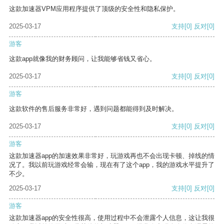
这款加速器VPM应用程序提供了顶级的安全性和隐私保护。
2025-03-17
支持
[0]
反对
[0]
游客
这款app就像我的财务顾问，让我能够省钱又省心。
2025-03-17
支持
[0]
反对
[0]
游客
这款软件的售后服务非常好，遇到问题都能得到及时解决。
2025-03-17
支持
[0]
反对
[0]
游客
这款加速器app的加速效果非常好，玩游戏再也不会出现卡顿、掉线的情
况了。我以前玩游戏经常会输，现在有了这个app，我的游戏水平提升了
不少。
2025-03-17
支持
[0]
反对
[0]
游客
这款加速器app的安全性很高，使用过程中不会泄露个人信息，这让我很