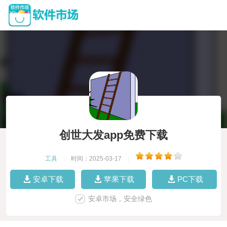
创世大发app免费下载
工具
|
时间：2025-03-17
|
安卓下载
苹果下载
PC下载
安卓市场，安全绿色