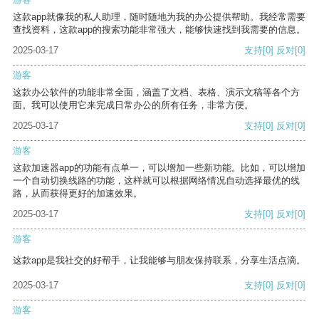
这款app就像我的私人助理，随时随地为我的办公提供帮助。我经常需要
查找资料，这款app的搜索功能非常强大，能够快速找到我需要的信息。
2025-03-17
支持
[0]
反对
[0]
游客
这款办公软件的功能非常全面，涵盖了文档、表格、演示文稿等各个方
面。我可以使用它来完成日常办公的所有任务，非常方便。
2025-03-17
支持
[0]
反对
[0]
游客
这款加速器app的功能有点单一，可以增加一些新功能。比如，可以增加
一个自动切换线路的功能，这样就可以根据网络情况自动选择最优的线
路，从而获得更好的加速效果。
2025-03-17
支持
[0]
反对
[0]
游客
这款app是我社交的好帮手，让我能够与朋友保持联系，分享生活点滴。
2025-03-17
支持
[0]
反对
[0]
游客