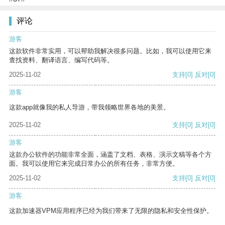
评论
游客
这款软件非常实用，可以帮助我解决很多问题。比如，我可以使用它来
查找资料、翻译语言、编写代码等。
2025-11-02
支持
[0]
反对
[0]
游客
这款app就像我的私人导游，带我领略世界各地的美景。
2025-11-02
支持
[0]
反对
[0]
游客
这款办公软件的功能非常全面，涵盖了文档、表格、演示文稿等各个方
面。我可以使用它来完成日常办公的所有任务，非常方便。
2025-11-02
支持
[0]
反对
[0]
游客
这款加速器VPM应用程序已经为我们带来了无限的隐私和安全性保护。