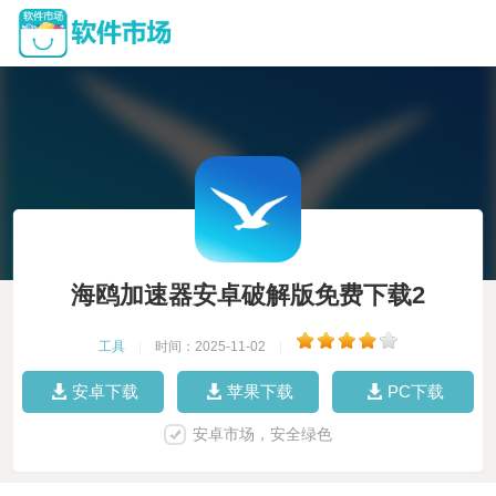
海鸥加速器安卓破解版免费下载2
工具
|
时间：2025-11-02
|
安卓下载
苹果下载
PC下载
安卓市场，安全绿色