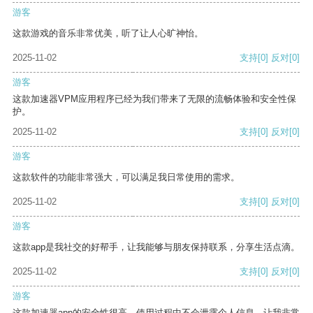
游客
这款游戏的音乐非常优美，听了让人心旷神怡。
2025-11-02
支持
[0]
反对
[0]
游客
这款加速器VPM应用程序已经为我们带来了无限的流畅体验和安全性保
护。
2025-11-02
支持
[0]
反对
[0]
游客
这款软件的功能非常强大，可以满足我日常使用的需求。
2025-11-02
支持
[0]
反对
[0]
游客
这款app是我社交的好帮手，让我能够与朋友保持联系，分享生活点滴。
2025-11-02
支持
[0]
反对
[0]
游客
这款加速器app的安全性很高，使用过程中不会泄露个人信息，让我非常