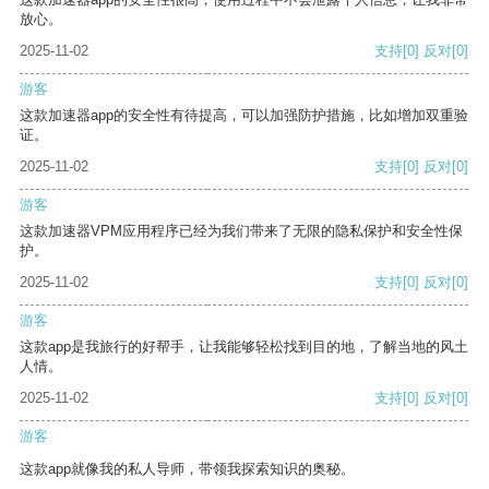
放心。
2025-11-02
支持
[0]
反对
[0]
游客
这款加速器app的安全性有待提高，可以加强防护措施，比如增加双重验
证。
2025-11-02
支持
[0]
反对
[0]
游客
这款加速器VPM应用程序已经为我们带来了无限的隐私保护和安全性保
护。
2025-11-02
支持
[0]
反对
[0]
游客
这款app是我旅行的好帮手，让我能够轻松找到目的地，了解当地的风土
人情。
2025-11-02
支持
[0]
反对
[0]
游客
这款app就像我的私人导师，带领我探索知识的奥秘。