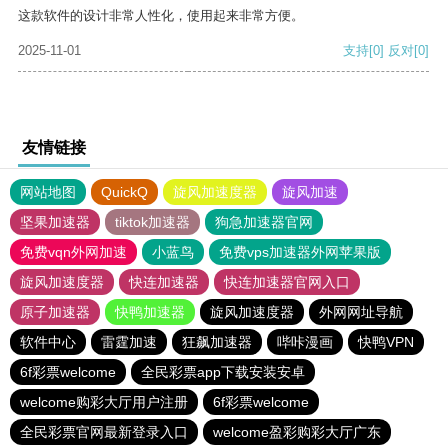
这款软件的设计非常人性化，使用起来非常方便。
2025-11-01
支持
[0]
反对
[0]
友情链接
网站地图
QuickQ
旋风加速度器
旋风加速
坚果加速器
tiktok加速器
狗急加速器官网
免费vqn外网加速
小蓝鸟
免费vps加速器外网苹果版
旋风加速度器
快连加速器
快连加速器官网入口
原子加速器
快鸭加速器
旋风加速度器
外网网址导航
软件中心
雷霆加速
狂飙加速器
哔咔漫画
快鸭VPN
6f彩票welcome
全民彩票app下载安装安卓
welcome购彩大厅用户注册
6f彩票welcome
全民彩票官网最新登录入口
welcome盈彩购彩大厅广东