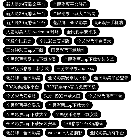
新人送29元彩金平台
全民彩票平台登录
新人送29元彩金平台
全民彩票下载大全官网
新人送29元彩金平台
老品牌—全民彩票
彩6娱乐手机端
大发彩票大厅-welcome环球
全民彩票安卓版
下载全民彩票
全民彩票安卓版
全民彩票平台登录
三分钟彩票app下载
国民彩票下载地址
全民彩票官网app下载安装
全民彩票app下载安装安卓
全民娱乐彩票下载安装
三分钟彩票app下载
老品牌—全民彩票
全民彩票安卓版下载
全民彩票平台登录
703彩票娱乐平台
353彩票app官方免费下载
全民彩票安卓版
乐发III500登录入口
全民彩票所有平台
全民彩票平台登录
全民彩票app下载大全
全民彩票app下载大全
全民娱乐彩票下载安装
全民彩票app下载安装安卓
168彩票平台8元彩金
老品牌—全民彩票
welcome大发购彩
全民彩票所有平台