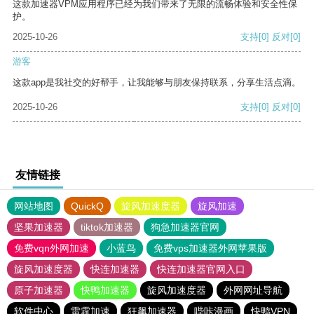
这款加速器VPM应用程序已经为我们带来了无限的流畅体验和安全性保
护。
2025-10-26
支持
[0]
反对
[0]
游客
这款app是我社交的好帮手，让我能够与朋友保持联系，分享生活点滴。
2025-10-26
支持
[0]
反对
[0]
友情链接
网站地图
QuickQ
旋风加速度器
旋风加速
坚果加速器
tiktok加速器
狗急加速器官网
免费vqn外网加速
小蓝鸟
免费vps加速器外网苹果版
旋风加速度器
快连加速器
快连加速器官网入口
原子加速器
快鸭加速器
旋风加速度器
外网网址导航
软件中心
雷霆加速
狂飙加速器
哔咔漫画
快鸭VPN