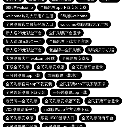
6f彩票welcome
全民彩票app下载安装安卓
welcome购彩大厅用户注册
6f彩票welcome
全民彩票官网最新登录入口
welcome盈彩购彩大厅广东
新人送29元彩金平台
全民彩票平台登录
新人送29元彩金平台
全民彩票下载大全官网
新人送29元彩金平台
老品牌—全民彩票
彩6娱乐手机端
大发彩票大厅-welcome环球
全民彩票安卓版
下载全民彩票
全民彩票安卓版
全民彩票平台登录
三分钟彩票app下载
国民彩票下载地址
全民彩票官网app下载安装
全民彩票app下载安装安卓
全民娱乐彩票下载安装
三分钟彩票app下载
老品牌—全民彩票
全民彩票安卓版下载
全民彩票平台登录
703彩票娱乐平台
353彩票app官方免费下载
全民彩票安卓版
乐发III500登录入口
全民彩票所有平台
全民彩票平台登录
全民彩票app下载大全