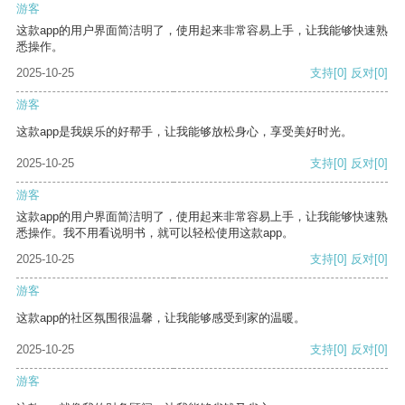
游客
这款app的用户界面简洁明了，使用起来非常容易上手，让我能够快速熟
悉操作。
2025-10-25
支持
[0]
反对
[0]
游客
这款app是我娱乐的好帮手，让我能够放松身心，享受美好时光。
2025-10-25
支持
[0]
反对
[0]
游客
这款app的用户界面简洁明了，使用起来非常容易上手，让我能够快速熟
悉操作。我不用看说明书，就可以轻松使用这款app。
2025-10-25
支持
[0]
反对
[0]
游客
这款app的社区氛围很温馨，让我能够感受到家的温暖。
2025-10-25
支持
[0]
反对
[0]
游客