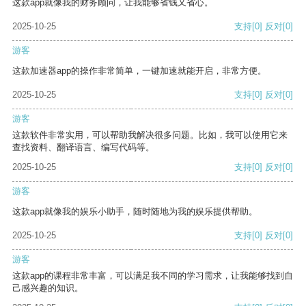
这款app就像我的财务顾问，让我能够省钱又省心。
2025-10-25
支持
[0]
反对
[0]
游客
这款加速器app的操作非常简单，一键加速就能开启，非常方便。
2025-10-25
支持
[0]
反对
[0]
游客
这款软件非常实用，可以帮助我解决很多问题。比如，我可以使用它来
查找资料、翻译语言、编写代码等。
2025-10-25
支持
[0]
反对
[0]
游客
这款app就像我的娱乐小助手，随时随地为我的娱乐提供帮助。
2025-10-25
支持
[0]
反对
[0]
游客
这款app的课程非常丰富，可以满足我不同的学习需求，让我能够找到自
己感兴趣的知识。