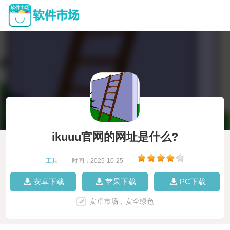
ikuuu官网的网址是什么?
工具
|
时间：2025-10-25
|
安卓下载
苹果下载
PC下载
安卓市场，安全绿色