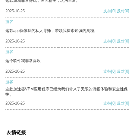
这款游戏非常好玩，画面精美，玩法丰富。
2025-10-25
支持
[0]
反对
[0]
游客
这款app就像我的私人导师，带领我探索知识的奥秘。
2025-10-25
支持
[0]
反对
[0]
游客
这个软件我非常喜欢
2025-10-25
支持
[0]
反对
[0]
游客
这款加速器VPM应用程序已经为我们带来了无限的流畅体验和安全性保
护。
2025-10-25
支持
[0]
反对
[0]
友情链接