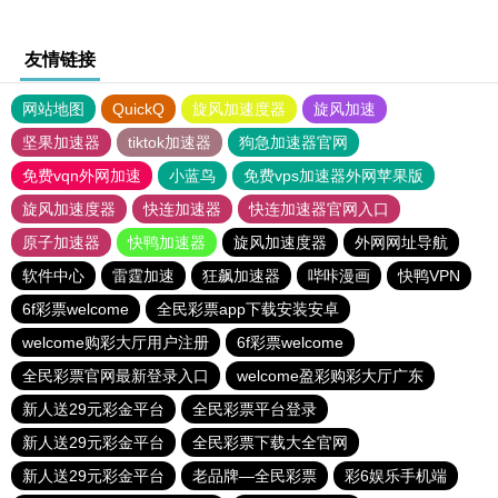
友情链接
网站地图
QuickQ
旋风加速度器
旋风加速
坚果加速器
tiktok加速器
狗急加速器官网
免费vqn外网加速
小蓝鸟
免费vps加速器外网苹果版
旋风加速度器
快连加速器
快连加速器官网入口
原子加速器
快鸭加速器
旋风加速度器
外网网址导航
软件中心
雷霆加速
狂飙加速器
哔咔漫画
快鸭VPN
6f彩票welcome
全民彩票app下载安装安卓
welcome购彩大厅用户注册
6f彩票welcome
全民彩票官网最新登录入口
welcome盈彩购彩大厅广东
新人送29元彩金平台
全民彩票平台登录
新人送29元彩金平台
全民彩票下载大全官网
新人送29元彩金平台
老品牌—全民彩票
彩6娱乐手机端