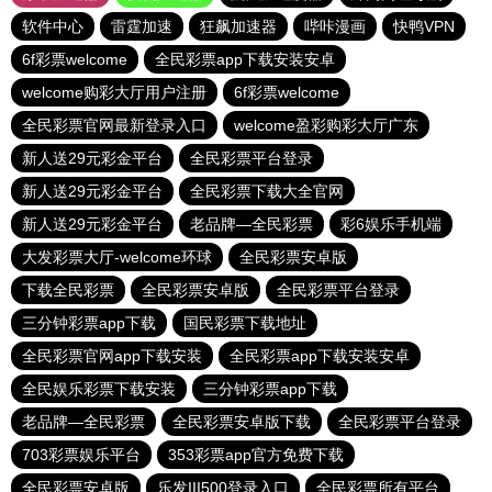
软件中心
雷霆加速
狂飙加速器
哔咔漫画
快鸭VPN
6f彩票welcome
全民彩票app下载安装安卓
welcome购彩大厅用户注册
6f彩票welcome
全民彩票官网最新登录入口
welcome盈彩购彩大厅广东
新人送29元彩金平台
全民彩票平台登录
新人送29元彩金平台
全民彩票下载大全官网
新人送29元彩金平台
老品牌—全民彩票
彩6娱乐手机端
大发彩票大厅-welcome环球
全民彩票安卓版
下载全民彩票
全民彩票安卓版
全民彩票平台登录
三分钟彩票app下载
国民彩票下载地址
全民彩票官网app下载安装
全民彩票app下载安装安卓
全民娱乐彩票下载安装
三分钟彩票app下载
老品牌—全民彩票
全民彩票安卓版下载
全民彩票平台登录
703彩票娱乐平台
353彩票app官方免费下载
全民彩票安卓版
乐发III500登录入口
全民彩票所有平台