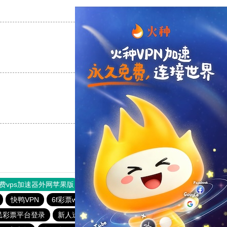
支持
[0]
反对
[0]
支持
[0]
反对
[0]
支持
[0]
反对
[0]
费vps加速器外网苹果版
旋风加速度器
快连加速器
快鸭VPN
6f彩票welcome
全民彩票app下载安装安卓
民彩票平台登录
新人送29元彩金平台
全民彩票下载大全官网