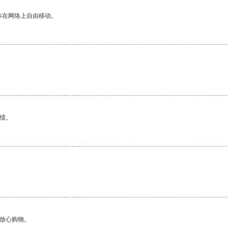
你在网络上自由移动。
。
绩。
够放心购物。