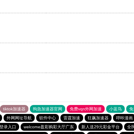
tiktok加速器
狗急加速器官网
免费vqn外网加速
小蓝鸟
免
外网网址导航
软件中心
雷霆加速
狂飙加速器
哔咔漫画
登录入口
welcome盈彩购彩大厅广东
新人送29元彩金平台
全