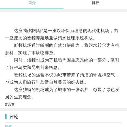
简介
排行
这座“蚯蚓机场”是一座以环保为理念的现代化机场，由
一座庞大的蚯蚓养殖场兼做污水处理系统构成。
蚯蚓机场通过蚯蚓的自然分解能力，将污水转化为有机
肥料，实现了零废物排放。
同时，蚯蚓也成为了机场周围生态系统的一部分，吸引
了各种鸟类和昆虫前来栖息。
蚯蚓机场的运营不仅为城市带来了清洁的环境和空气，
也成为人们旅行时欣赏自然美景的好去处。
这座独特的机场成为了城市的一张名片，彰显了绿色发
展的生态理念。
#37#
评论
游客