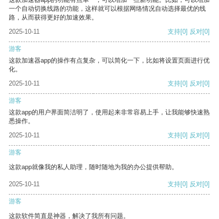
一个自动切换线路的功能，这样就可以根据网络情况自动选择最优的线
路，从而获得更好的加速效果。
2025-10-11
支持
[0]
反对
[0]
游客
这款加速器app的操作有点复杂，可以简化一下，比如将设置页面进行优
化。
2025-10-11
支持
[0]
反对
[0]
游客
这款app的用户界面简洁明了，使用起来非常容易上手，让我能够快速熟
悉操作。
2025-10-11
支持
[0]
反对
[0]
游客
这款app就像我的私人助理，随时随地为我的办公提供帮助。
2025-10-11
支持
[0]
反对
[0]
游客
这款软件简直是神器，解决了我所有问题。