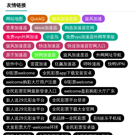
友情链接
网站地图
QuickQ
旋风加速度器
旋风加速
坚果加速器
tiktok加速器
狗急加速器官网
免费vqn外网加速
小蓝鸟
免费vps加速器外网苹果版
旋风加速度器
快连加速器
快连加速器官网入口
原子加速器
快鸭加速器
旋风加速度器
外网网址导航
软件中心
雷霆加速
狂飙加速器
哔咔漫画
快鸭VPN
6f彩票welcome
全民彩票app下载安装安卓
welcome购彩大厅用户注册
6f彩票welcome
全民彩票官网最新登录入口
welcome盈彩购彩大厅广东
新人送29元彩金平台
全民彩票平台登录
新人送29元彩金平台
全民彩票下载大全官网
新人送29元彩金平台
老品牌—全民彩票
彩6娱乐手机端
大发彩票大厅-welcome环球
全民彩票安卓版