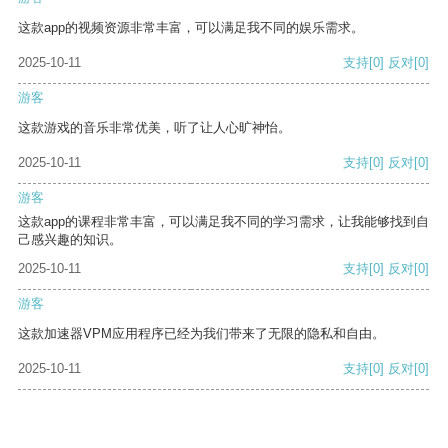
这款app的视频资源非常丰富，可以满足我不同的娱乐需求。
2025-10-11
支持
[0]
反对
[0]
游客
这款游戏的音乐非常优美，听了让人心旷神怡。
2025-10-11
支持
[0]
反对
[0]
游客
这款app的课程非常丰富，可以满足我不同的学习需求，让我能够找到自
己感兴趣的知识。
2025-10-11
支持
[0]
反对
[0]
游客
这款加速器VPM应用程序已经为我们带来了无限的隐私和自由。
2025-10-11
支持
[0]
反对
[0]