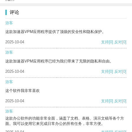
评论
游客
这款加速器VPM应用程序提供了顶级的安全性和隐私保护。
2025-10-04
支持
[0]
反对
[0]
游客
这款加速器VPM应用程序已经为我们带来了无限的隐私和自由。
2025-10-04
支持
[0]
反对
[0]
游客
这个软件我非常喜欢
2025-10-04
支持
[0]
反对
[0]
游客
这款办公软件的功能非常全面，涵盖了文档、表格、演示文稿等各个方
面。我可以使用它来完成日常办公的所有任务，非常方便。