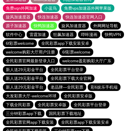
免费vqn外网加速
小蓝鸟
免费vps加速器外网苹果版
旋风加速度器
快连加速器
快连加速器官网入口
原子加速器
快鸭加速器
旋风加速度器
外网网址导航
软件中心
雷霆加速
狂飙加速器
哔咔漫画
快鸭VPN
6f彩票welcome
全民彩票app下载安装安卓
welcome购彩大厅用户注册
6f彩票welcome
全民彩票官网最新登录入口
welcome盈彩购彩大厅广东
新人送29元彩金平台
全民彩票平台登录
新人送29元彩金平台
全民彩票下载大全官网
新人送29元彩金平台
老品牌—全民彩票
彩6娱乐手机端
大发彩票大厅-welcome环球
全民彩票安卓版
下载全民彩票
全民彩票安卓版
全民彩票平台登录
三分钟彩票app下载
国民彩票下载地址
全民彩票官网app下载安装
全民彩票app下载安装安卓