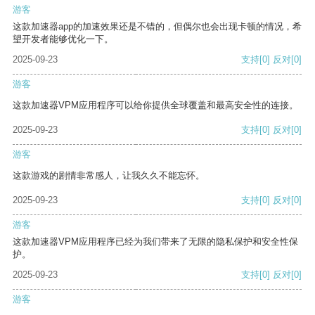
游客
这款加速器app的加速效果还是不错的，但偶尔也会出现卡顿的情况，希
望开发者能够优化一下。
2025-09-23
支持
[0]
反对
[0]
游客
这款加速器VPM应用程序可以给你提供全球覆盖和最高安全性的连接。
2025-09-23
支持
[0]
反对
[0]
游客
这款游戏的剧情非常感人，让我久久不能忘怀。
2025-09-23
支持
[0]
反对
[0]
游客
这款加速器VPM应用程序已经为我们带来了无限的隐私保护和安全性保
护。
2025-09-23
支持
[0]
反对
[0]
游客