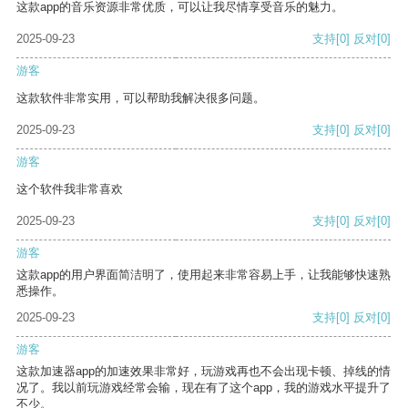
这款app的音乐资源非常优质，可以让我尽情享受音乐的魅力。
2025-09-23
支持
[0]
反对
[0]
游客
这款软件非常实用，可以帮助我解决很多问题。
2025-09-23
支持
[0]
反对
[0]
游客
这个软件我非常喜欢
2025-09-23
支持
[0]
反对
[0]
游客
这款app的用户界面简洁明了，使用起来非常容易上手，让我能够快速熟
悉操作。
2025-09-23
支持
[0]
反对
[0]
游客
这款加速器app的加速效果非常好，玩游戏再也不会出现卡顿、掉线的情
况了。我以前玩游戏经常会输，现在有了这个app，我的游戏水平提升了
不少。