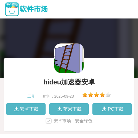
hideu加速器安卓
工具
|
时间：2025-09-23
|
安卓下载
苹果下载
PC下载
安卓市场，安全绿色