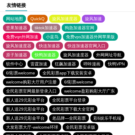
友情链接
网站地图
QuickQ
旋风加速度器
旋风加速
坚果加速器
tiktok加速器
狗急加速器官网
免费vqn外网加速
小蓝鸟
免费vps加速器外网苹果版
旋风加速度器
快连加速器
快连加速器官网入口
原子加速器
快鸭加速器
旋风加速度器
外网网址导航
软件中心
雷霆加速
狂飙加速器
哔咔漫画
快鸭VPN
6f彩票welcome
全民彩票app下载安装安卓
welcome购彩大厅用户注册
6f彩票welcome
全民彩票官网最新登录入口
welcome盈彩购彩大厅广东
新人送29元彩金平台
全民彩票平台登录
新人送29元彩金平台
全民彩票下载大全官网
新人送29元彩金平台
老品牌—全民彩票
彩6娱乐手机端
大发彩票大厅-welcome环球
全民彩票安卓版