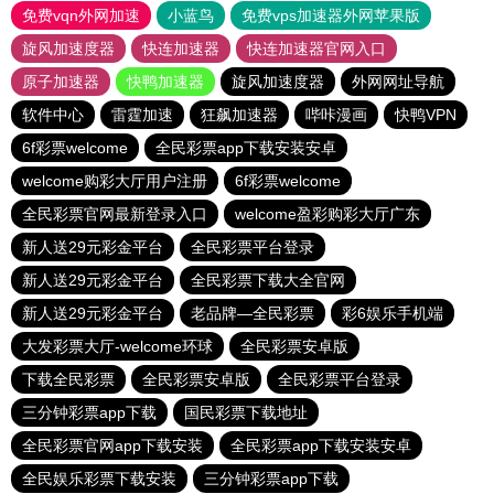
免费vqn外网加速
小蓝鸟
免费vps加速器外网苹果版
旋风加速度器
快连加速器
快连加速器官网入口
原子加速器
快鸭加速器
旋风加速度器
外网网址导航
软件中心
雷霆加速
狂飙加速器
哔咔漫画
快鸭VPN
6f彩票welcome
全民彩票app下载安装安卓
welcome购彩大厅用户注册
6f彩票welcome
全民彩票官网最新登录入口
welcome盈彩购彩大厅广东
新人送29元彩金平台
全民彩票平台登录
新人送29元彩金平台
全民彩票下载大全官网
新人送29元彩金平台
老品牌—全民彩票
彩6娱乐手机端
大发彩票大厅-welcome环球
全民彩票安卓版
下载全民彩票
全民彩票安卓版
全民彩票平台登录
三分钟彩票app下载
国民彩票下载地址
全民彩票官网app下载安装
全民彩票app下载安装安卓
全民娱乐彩票下载安装
三分钟彩票app下载