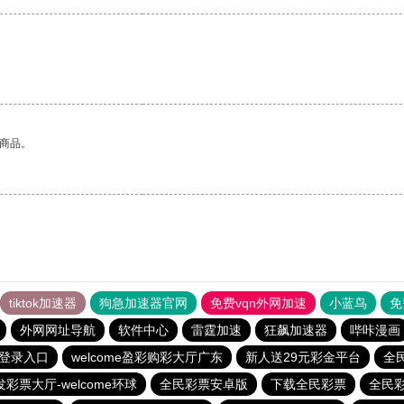
的商品。
tiktok加速器
狗急加速器官网
免费vqn外网加速
小蓝鸟
免
外网网址导航
软件中心
雷霆加速
狂飙加速器
哔咔漫画
登录入口
welcome盈彩购彩大厅广东
新人送29元彩金平台
全
发彩票大厅-welcome环球
全民彩票安卓版
下载全民彩票
全民