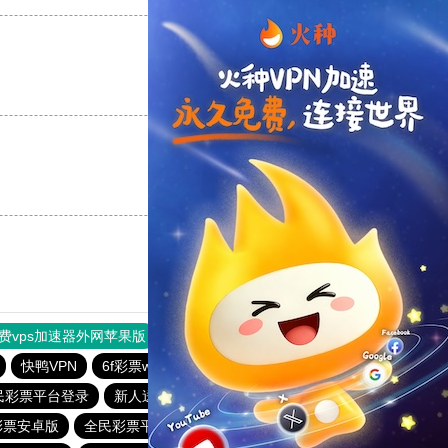
支持
[0]
反对
[0]
支持
[0]
反对
[0]
费vps加速器外网苹果版
旋风加速度器
快连加速器
快鸭VPN
6f彩票welcome
全民彩票app下载安装安卓
民彩票平台登录
新人送29元彩金平台
全民彩票下载大全官网
彩票安卓版
全民彩票平台登录
三分钟彩票app下载