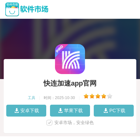
快连加速app官网
工具
|
时间：2025-10-30
|
安卓下载
苹果下载
PC下载
安卓市场，安全绿色