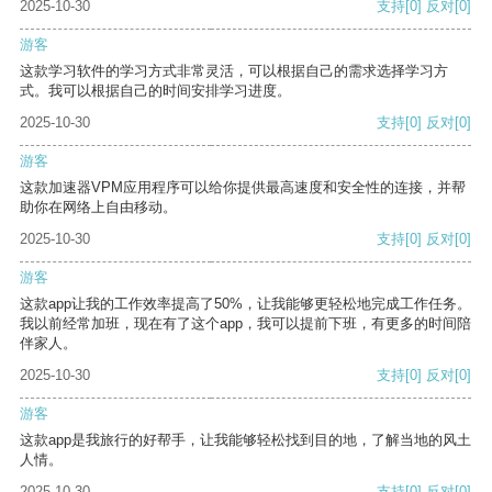
2025-10-30
支持
[0]
反对
[0]
游客
这款学习软件的学习方式非常灵活，可以根据自己的需求选择学习方
式。我可以根据自己的时间安排学习进度。
2025-10-30
支持
[0]
反对
[0]
游客
这款加速器VPM应用程序可以给你提供最高速度和安全性的连接，并帮
助你在网络上自由移动。
2025-10-30
支持
[0]
反对
[0]
游客
这款app让我的工作效率提高了50%，让我能够更轻松地完成工作任务。
我以前经常加班，现在有了这个app，我可以提前下班，有更多的时间陪
伴家人。
2025-10-30
支持
[0]
反对
[0]
游客
这款app是我旅行的好帮手，让我能够轻松找到目的地，了解当地的风土
人情。
2025-10-30
支持
[0]
反对
[0]