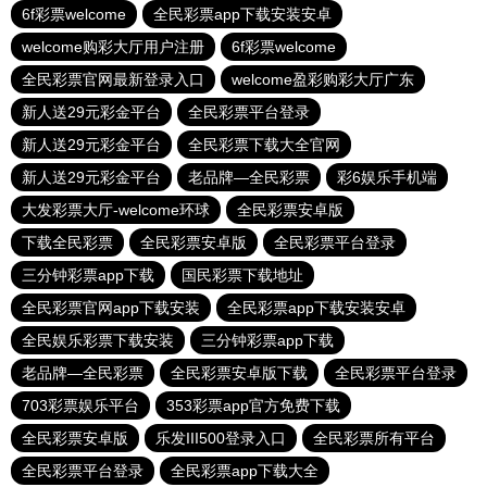
6f彩票welcome
全民彩票app下载安装安卓
welcome购彩大厅用户注册
6f彩票welcome
全民彩票官网最新登录入口
welcome盈彩购彩大厅广东
新人送29元彩金平台
全民彩票平台登录
新人送29元彩金平台
全民彩票下载大全官网
新人送29元彩金平台
老品牌—全民彩票
彩6娱乐手机端
大发彩票大厅-welcome环球
全民彩票安卓版
下载全民彩票
全民彩票安卓版
全民彩票平台登录
三分钟彩票app下载
国民彩票下载地址
全民彩票官网app下载安装
全民彩票app下载安装安卓
全民娱乐彩票下载安装
三分钟彩票app下载
老品牌—全民彩票
全民彩票安卓版下载
全民彩票平台登录
703彩票娱乐平台
353彩票app官方免费下载
全民彩票安卓版
乐发III500登录入口
全民彩票所有平台
全民彩票平台登录
全民彩票app下载大全