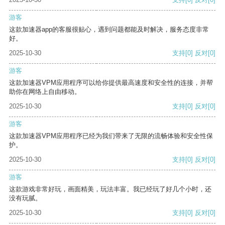
游客
这款加速器app的客服很贴心，遇到问题都能及时解决，服务态度非常
好。
2025-10-30
支持
[0]
反对
[0]
游客
这款加速器VPM应用程序可以给你提供最高速度和安全性的连接，并帮
助你在网络上自由移动。
2025-10-30
支持
[0]
反对
[0]
游客
这款加速器VPM应用程序已经为我们带来了无限的流畅体验和安全性保
护。
2025-10-30
支持
[0]
反对
[0]
游客
这款游戏非常好玩，画面精美，玩法丰富。我已经玩了好几个小时，还
没有玩腻。
2025-10-30
支持
[0]
反对
[0]