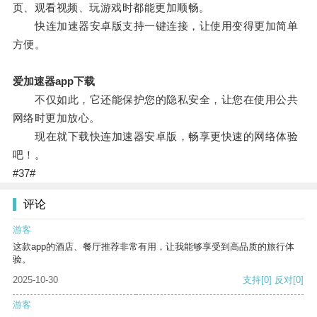
页、观看视频、玩游戏时都能更加顺畅。
快连加速器安卓版支持一键连接，让使用变得更加简单
方便。
爱加速器app下载
不仅如此，它还能保护您的隐私安全，让您在使用公共
网络时更加放心。
现在就下载快连加速器安卓版，畅享更快速的网络体验
吧！。
#37#
评论
游客
这款app的酒店、餐厅推荐非常有用，让我能够享受到高品质的旅行体
验。
2025-10-30
支持
[0]
反对
[0]
游客