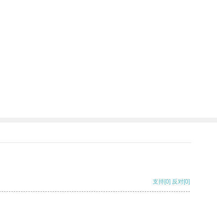
支持
[0]
反对
[0]