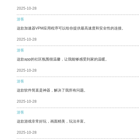
2025-10-28
游客
这款加速器VPM应用程序可以给你提供最高速度和安全性的连接。
2025-10-28
游客
这款app的社区氛围很温馨，让我能够感受到家的温暖。
2025-10-28
游客
这款软件简直是神器，解决了我所有问题。
2025-10-28
游客
这款游戏非常好玩，画面精美，玩法丰富。
2025-10-28