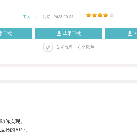
工具
|
时间：2025-10-28
|
卓下载
苹果下载
安卓市场，安全绿色
助你实现。
器的APP。