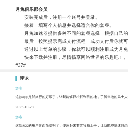
月兔俱乐部会员
安装完成后，注册一个账号并登录。
接着，填写个人信息并选择适合你的套餐。
月兔加速器提供多种不同的套餐选择，根据自己的
最后，按照提示完成支付流程，成功支付后你就可
通过以上简单的步骤，你就可以顺利注册成为月兔
快来下载并注册，尽情畅享网络世界的乐趣吧！
#37#
评论
游客
这款app是我旅行的好帮手，让我能够轻松找到目的地，了解当地的风土人
2025-10-28
游客
这款app的用户界面简洁明了，使用起来非常容易上手，让我能够快速熟悉