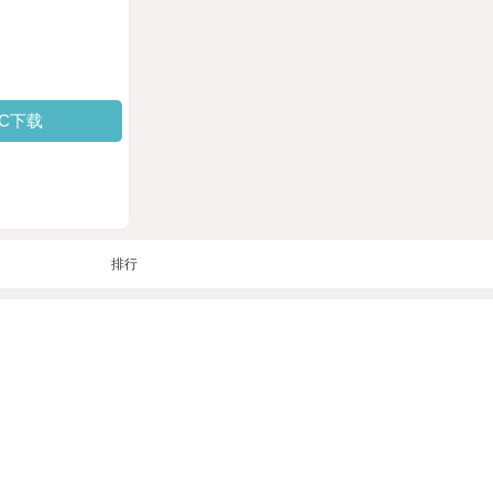
PC下载
排行