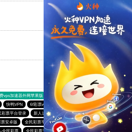
支持
[0]
反对
[0]
支持
[0]
反对
[0]
费vps加速器外网苹果版
旋风加速度器
快连加速器
快鸭VPN
6f彩票welcome
全民彩票app下载安装安卓
民彩票平台登录
新人送29元彩金平台
全民彩票下载大全官网
彩票安卓版
全民彩票平台登录
三分钟彩票app下载
—全民彩票
全民彩票安卓版下载
全民彩票平台登录