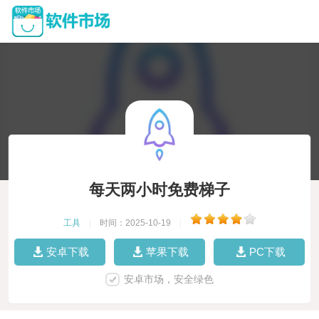
每天两小时免费梯子
工具
|
时间：2025-10-19
|
安卓下载
苹果下载
PC下载
安卓市场，安全绿色