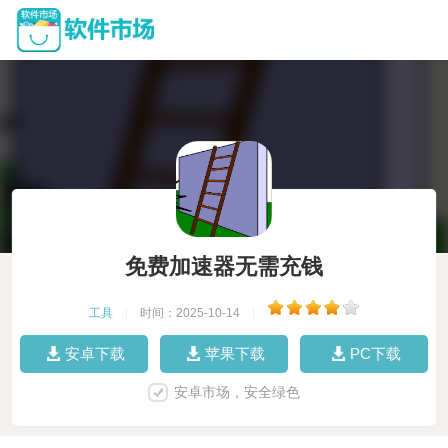
免费加速器无需充钱
工具
|
时间：2025-10-14
|
安卓下载
苹果下载
PC下载
安卓市场，安全绿色