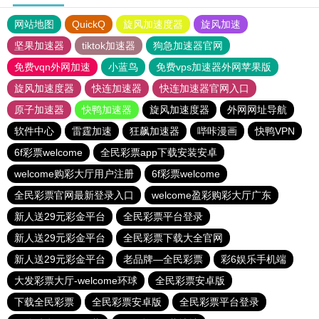
网站地图
QuickQ
旋风加速度器
旋风加速
坚果加速器
tiktok加速器
狗急加速器官网
免费vqn外网加速
小蓝鸟
免费vps加速器外网苹果版
旋风加速度器
快连加速器
快连加速器官网入口
原子加速器
快鸭加速器
旋风加速度器
外网网址导航
软件中心
雷霆加速
狂飙加速器
哔咔漫画
快鸭VPN
6f彩票welcome
全民彩票app下载安装安卓
welcome购彩大厅用户注册
6f彩票welcome
全民彩票官网最新登录入口
welcome盈彩购彩大厅广东
新人送29元彩金平台
全民彩票平台登录
新人送29元彩金平台
全民彩票下载大全官网
新人送29元彩金平台
老品牌—全民彩票
彩6娱乐手机端
大发彩票大厅-welcome环球
全民彩票安卓版
下载全民彩票
全民彩票安卓版
全民彩票平台登录