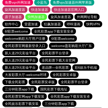
免费vqn外网加速
小蓝鸟
免费vps加速器外网苹果版
旋风加速度器
快连加速器
快连加速器官网入口
原子加速器
快鸭加速器
旋风加速度器
外网网址导航
软件中心
雷霆加速
狂飙加速器
哔咔漫画
快鸭VPN
6f彩票welcome
全民彩票app下载安装安卓
welcome购彩大厅用户注册
6f彩票welcome
全民彩票官网最新登录入口
welcome盈彩购彩大厅广东
新人送29元彩金平台
全民彩票平台登录
新人送29元彩金平台
全民彩票下载大全官网
新人送29元彩金平台
老品牌—全民彩票
彩6娱乐手机端
大发彩票大厅-welcome环球
全民彩票安卓版
下载全民彩票
全民彩票安卓版
全民彩票平台登录
三分钟彩票app下载
国民彩票下载地址
全民彩票官网app下载安装
全民彩票app下载安装安卓
全民娱乐彩票下载安装
三分钟彩票app下载