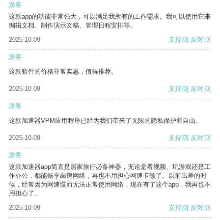
游客
这款app的功能非常强大，可以满足我所有的工作需求。我可以使用它来
编辑文档、制作演示文稿、管理日程安排等。
2025-10-09
支持
[0]
反对
[0]
游客
这款软件的价格非常实惠，值得推荐。
2025-10-09
支持
[0]
反对
[0]
游客
这款加速器VPM应用程序已经为我们带来了无限的隐私保护和自由。
2025-10-09
支持
[0]
反对
[0]
游客
这款加速器app简直是居家旅行必备神器，无论是看视频、玩游戏还是工
作办公，都能畅享高速网络，再也不用担心网速卡顿了。以前出差的时
候，经常因为网速慢而无法正常使用网络，现在有了这个app，我再也不
用担心了。
2025-10-09
支持
[0]
反对
[0]