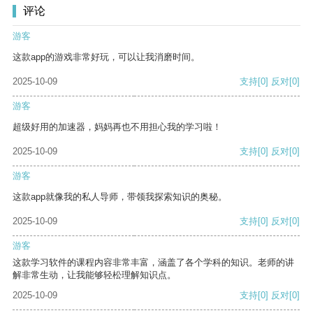
评论
游客
这款app的游戏非常好玩，可以让我消磨时间。
2025-10-09
支持
[0]
反对
[0]
游客
超级好用的加速器，妈妈再也不用担心我的学习啦！
2025-10-09
支持
[0]
反对
[0]
游客
这款app就像我的私人导师，带领我探索知识的奥秘。
2025-10-09
支持
[0]
反对
[0]
游客
这款学习软件的课程内容非常丰富，涵盖了各个学科的知识。老师的讲
解非常生动，让我能够轻松理解知识点。
2025-10-09
支持
[0]
反对
[0]