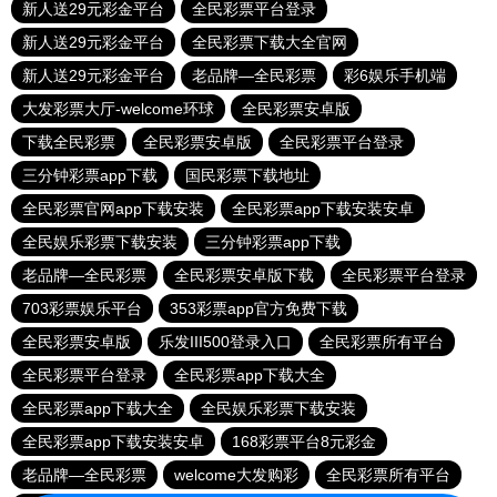
新人送29元彩金平台
全民彩票平台登录
新人送29元彩金平台
全民彩票下载大全官网
新人送29元彩金平台
老品牌—全民彩票
彩6娱乐手机端
大发彩票大厅-welcome环球
全民彩票安卓版
下载全民彩票
全民彩票安卓版
全民彩票平台登录
三分钟彩票app下载
国民彩票下载地址
全民彩票官网app下载安装
全民彩票app下载安装安卓
全民娱乐彩票下载安装
三分钟彩票app下载
老品牌—全民彩票
全民彩票安卓版下载
全民彩票平台登录
703彩票娱乐平台
353彩票app官方免费下载
全民彩票安卓版
乐发III500登录入口
全民彩票所有平台
全民彩票平台登录
全民彩票app下载大全
全民彩票app下载大全
全民娱乐彩票下载安装
全民彩票app下载安装安卓
168彩票平台8元彩金
老品牌—全民彩票
welcome大发购彩
全民彩票所有平台