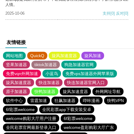
人情。
2025-10-06
支持
[0]
反对
[0]
友情链接
网站地图
QuickQ
旋风加速度器
旋风加速
坚果加速器
tiktok加速器
狗急加速器官网
免费vqn外网加速
小蓝鸟
免费vps加速器外网苹果版
旋风加速度器
快连加速器
快连加速器官网入口
原子加速器
快鸭加速器
旋风加速度器
外网网址导航
软件中心
雷霆加速
狂飙加速器
哔咔漫画
快鸭VPN
6f彩票welcome
全民彩票app下载安装安卓
welcome购彩大厅用户注册
6f彩票welcome
全民彩票官网最新登录入口
welcome盈彩购彩大厅广东