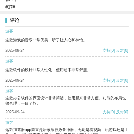
#37#
评论
游客
这款游戏的音乐非常优美，听了让人心旷神怡。
2025-09-24
支持
[0]
反对
[0]
游客
这款软件的设计非常人性化，使用起来非常舒服。
2025-09-24
支持
[0]
反对
[0]
游客
这款办公软件的界面设计非常简洁，使用起来非常方便。功能的布局也
很合理，一目了然。
2025-09-24
支持
[0]
反对
[0]
游客
这款加速器app简直是居家旅行必备神器，无论是看视频、玩游戏还是工