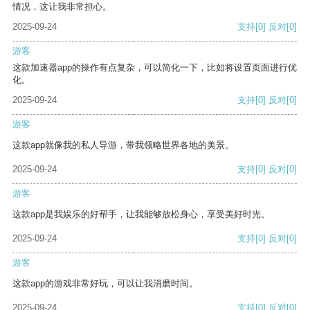
情况，这让我非常担心。
2025-09-24
支持
[0]
反对
[0]
游客
这款加速器app的操作有点复杂，可以简化一下，比如将设置页面进行优
化。
2025-09-24
支持
[0]
反对
[0]
游客
这款app就像我的私人导游，带我领略世界各地的美景。
2025-09-24
支持
[0]
反对
[0]
游客
这款app是我娱乐的好帮手，让我能够放松身心，享受美好时光。
2025-09-24
支持
[0]
反对
[0]
游客
这款app的游戏非常好玩，可以让我消磨时间。
2025-09-24
支持
[0]
反对
[0]