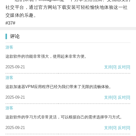
社交平台，通过官方网站下载安装可轻松愉快地体验这一社
交媒体的乐趣。
#37#
评论
游客
这款软件的功能非常强大，使用起来非常方便。
2025-09-21
支持
[0]
反对
[0]
游客
这款加速器VPM应用程序已经为我们带来了无限的流畅体验。
2025-09-21
支持
[0]
反对
[0]
游客
这款软件的学习方式非常灵活，可以根据自己的需求选择学习方式。
2025-09-21
支持
[0]
反对
[0]