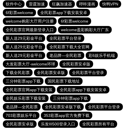
软件中心
雷霆加速
狂飙加速器
哔咔漫画
快鸭VPN
6f彩票welcome
全民彩票app下载安装安卓
welcome购彩大厅用户注册
6f彩票welcome
全民彩票官网最新登录入口
welcome盈彩购彩大厅广东
新人送29元彩金平台
全民彩票平台登录
新人送29元彩金平台
全民彩票下载大全官网
新人送29元彩金平台
老品牌—全民彩票
彩6娱乐手机端
大发彩票大厅-welcome环球
全民彩票安卓版
下载全民彩票
全民彩票安卓版
全民彩票平台登录
三分钟彩票app下载
国民彩票下载地址
全民彩票官网app下载安装
全民彩票app下载安装安卓
全民娱乐彩票下载安装
三分钟彩票app下载
老品牌—全民彩票
全民彩票安卓版下载
全民彩票平台登录
703彩票娱乐平台
353彩票app官方免费下载
全民彩票安卓版
乐发III500登录入口
全民彩票所有平台