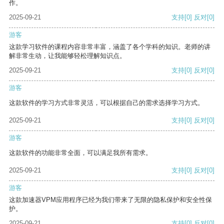
作。
2025-09-21
支持
[0]
反对
[0]
游客
这款学习软件的课程内容非常丰富，涵盖了各个学科的知识。老师的讲
解非常生动，让我能够轻松理解知识点。
2025-09-21
支持
[0]
反对
[0]
游客
这款软件的学习方式非常灵活，可以根据自己的需求选择学习方式。
2025-09-21
支持
[0]
反对
[0]
游客
这款软件的功能非常全面，可以满足我所有需求。
2025-09-21
支持
[0]
反对
[0]
游客
这款加速器VPM应用程序已经为我们带来了无限的隐私保护和安全性保
护。
2025-09-21
支持
[0]
反对
[0]