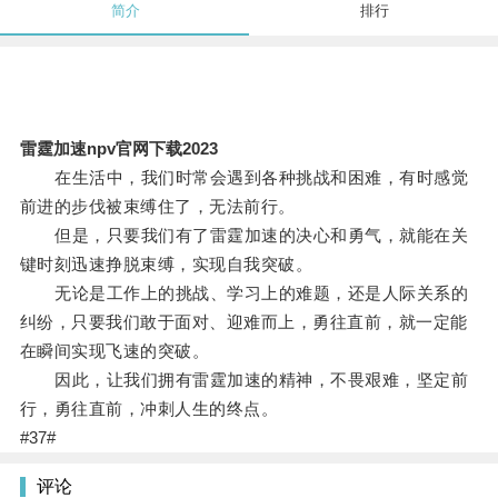
简介
排行
雷霆加速npv官网下载2023
在生活中，我们时常会遇到各种挑战和困难，有时感觉
前进的步伐被束缚住了，无法前行。
但是，只要我们有了雷霆加速的决心和勇气，就能在关
键时刻迅速挣脱束缚，实现自我突破。
无论是工作上的挑战、学习上的难题，还是人际关系的
纠纷，只要我们敢于面对、迎难而上，勇往直前，就一定能
在瞬间实现飞速的突破。
因此，让我们拥有雷霆加速的精神，不畏艰难，坚定前
行，勇往直前，冲刺人生的终点。
#37#
评论