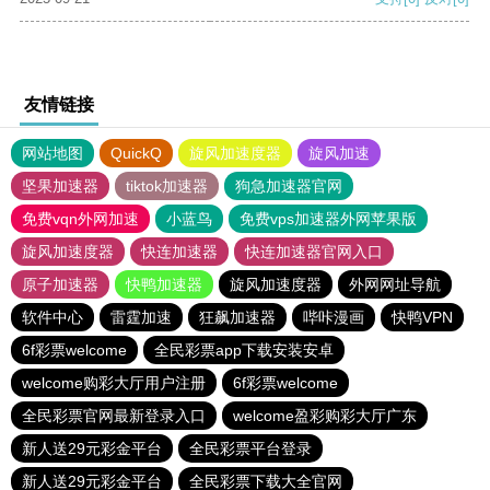
友情链接
网站地图
QuickQ
旋风加速度器
旋风加速
坚果加速器
tiktok加速器
狗急加速器官网
免费vqn外网加速
小蓝鸟
免费vps加速器外网苹果版
旋风加速度器
快连加速器
快连加速器官网入口
原子加速器
快鸭加速器
旋风加速度器
外网网址导航
软件中心
雷霆加速
狂飙加速器
哔咔漫画
快鸭VPN
6f彩票welcome
全民彩票app下载安装安卓
welcome购彩大厅用户注册
6f彩票welcome
全民彩票官网最新登录入口
welcome盈彩购彩大厅广东
新人送29元彩金平台
全民彩票平台登录
新人送29元彩金平台
全民彩票下载大全官网