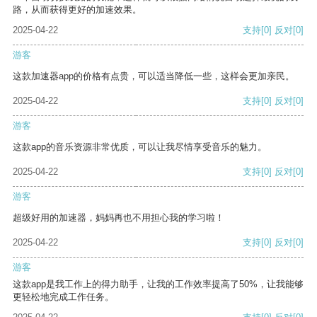
路，从而获得更好的加速效果。
2025-04-22
支持
[0]
反对
[0]
游客
这款加速器app的价格有点贵，可以适当降低一些，这样会更加亲民。
2025-04-22
支持
[0]
反对
[0]
游客
这款app的音乐资源非常优质，可以让我尽情享受音乐的魅力。
2025-04-22
支持
[0]
反对
[0]
游客
超级好用的加速器，妈妈再也不用担心我的学习啦！
2025-04-22
支持
[0]
反对
[0]
游客
这款app是我工作上的得力助手，让我的工作效率提高了50%，让我能够
更轻松地完成工作任务。