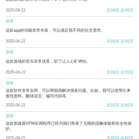
2025-04-22
支持
[0]
反对
[0]
游客
这款app的功能非常丰富，可以满足我不同的社交需求。
2025-04-22
支持
[0]
反对
[0]
游客
这款游戏的音乐非常优美，听了让人心旷神怡。
2025-04-22
支持
[0]
反对
[0]
游客
这款软件非常实用，可以帮助我解决很多问题。比如，我可以使用它来
查找资料、翻译语言、编写代码等。
2025-04-22
支持
[0]
反对
[0]
游客
这款加速器VPM应用程序已经为我们带来了无限的流畅体验和安全性保
护。
2025-04-22
支持
[0]
反对
[0]