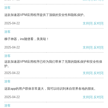
游客
这款加速器VPM应用程序提供了顶级的安全性和隐私保护。
2025-04-22
支持
[0]
反对
[0]
游客
梯子神器，ins随便看，美美哒！
2025-04-22
支持
[0]
反对
[0]
游客
这款加速器VPM应用程序已经为我们带来了无限的隐私保护和安全性保
护。
2025-04-22
支持
[0]
反对
[0]
游客
这款app的用户群体非常庞大，我可以结识到来自世界各地的朋友。
2025-04-22
支持
[0]
反对
[0]
游客