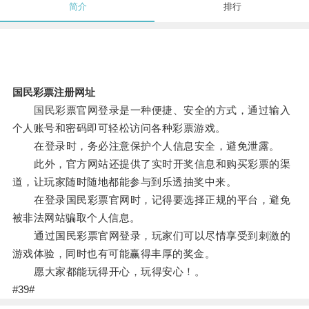
简介
排行
国民彩票注册网址
国民彩票官网登录是一种便捷、安全的方式，通过输入
个人账号和密码即可轻松访问各种彩票游戏。
在登录时，务必注意保护个人信息安全，避免泄露。
此外，官方网站还提供了实时开奖信息和购买彩票的渠
道，让玩家随时随地都能参与到乐透抽奖中来。
在登录国民彩票官网时，记得要选择正规的平台，避免
被非法网站骗取个人信息。
通过国民彩票官网登录，玩家们可以尽情享受到刺激的
游戏体验，同时也有可能赢得丰厚的奖金。
愿大家都能玩得开心，玩得安心！。
#39#