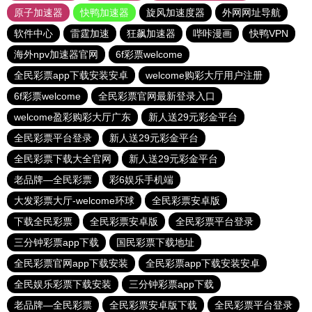
原子加速器
快鸭加速器
旋风加速度器
外网网址导航
软件中心
雷霆加速
狂飙加速器
哔咔漫画
快鸭VPN
海外npv加速器官网
6f彩票welcome
全民彩票app下载安装安卓
welcome购彩大厅用户注册
6f彩票welcome
全民彩票官网最新登录入口
welcome盈彩购彩大厅广东
新人送29元彩金平台
全民彩票平台登录
新人送29元彩金平台
全民彩票下载大全官网
新人送29元彩金平台
老品牌—全民彩票
彩6娱乐手机端
大发彩票大厅-welcome环球
全民彩票安卓版
下载全民彩票
全民彩票安卓版
全民彩票平台登录
三分钟彩票app下载
国民彩票下载地址
全民彩票官网app下载安装
全民彩票app下载安装安卓
全民娱乐彩票下载安装
三分钟彩票app下载
老品牌—全民彩票
全民彩票安卓版下载
全民彩票平台登录