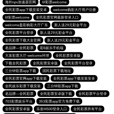
海外npv加速器官网
6f彩票welcome
全民彩票app下载安装安卓
welcome购彩大厅用户注册
6f彩票welcome
全民彩票官网最新登录入口
welcome盈彩购彩大厅广东
新人送29元彩金平台
全民彩票平台登录
新人送29元彩金平台
全民彩票下载大全官网
新人送29元彩金平台
老品牌—全民彩票
彩6娱乐手机端
大发彩票大厅-welcome环球
全民彩票安卓版
下载全民彩票
全民彩票安卓版
全民彩票平台登录
三分钟彩票app下载
国民彩票下载地址
全民彩票官网app下载安装
全民彩票app下载安装安卓
全民娱乐彩票下载安装
三分钟彩票app下载
老品牌—全民彩票
全民彩票安卓版下载
全民彩票平台登录
703彩票娱乐平台
353彩票app官方免费下载
全民彩票安卓版
乐发III500登录入口
全民彩票所有平台