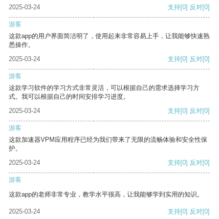
2025-03-24
支持
[0]
反对
[0]
游客
这款app的用户界面简洁明了，使用起来非常容易上手，让我能够快速熟
悉操作。
2025-03-24
支持
[0]
反对
[0]
游客
这款学习软件的学习方式非常灵活，可以根据自己的需求选择学习方
式。我可以根据自己的时间安排学习进度。
2025-03-24
支持
[0]
反对
[0]
游客
这款加速器VPM应用程序已经为我们带来了无限的流畅体验和安全性保
护。
2025-03-24
支持
[0]
反对
[0]
游客
这款app的老师非常专业，教学水平很高，让我能够学到实用的知识。
2025-03-24
支持
[0]
反对
[0]