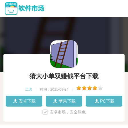
猜大小单双赚钱平台下载
工具
|
时间：2025-03-24
|
安卓下载
苹果下载
PC下载
安卓市场，安全绿色