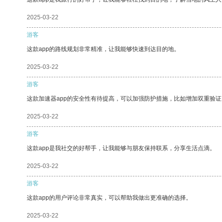
2025-03-22
游客
这款app的路线规划非常精准，让我能够快速到达目的地。
2025-03-22
游客
这款加速器app的安全性有待提高，可以加强防护措施，比如增加双重验证
2025-03-22
游客
这款app是我社交的好帮手，让我能够与朋友保持联系，分享生活点滴。
2025-03-22
游客
这款app的用户评论非常真实，可以帮助我做出更准确的选择。
2025-03-22