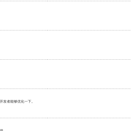
望开发者能够优化一下。
情。