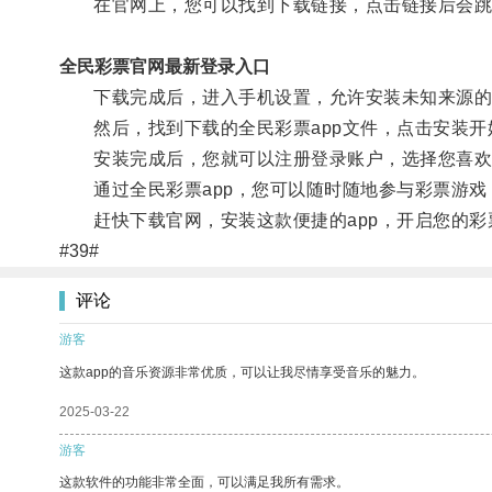
在官网上，您可以找到下载链接，点击链接后会跳
全民彩票官网最新登录入口
下载完成后，进入手机设置，允许安装未知来源的
然后，找到下载的全民彩票app文件，点击安装开
安装完成后，您就可以注册登录账户，选择您喜欢
通过全民彩票app，您可以随时随地参与彩票游戏
赶快下载官网，安装这款便捷的app，开启您的彩
#39#
评论
游客
这款app的音乐资源非常优质，可以让我尽情享受音乐的魅力。
2025-03-22
游客
这款软件的功能非常全面，可以满足我所有需求。