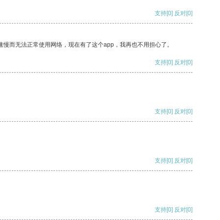
支持
[0]
反对
[0]
速慢而无法正常使用网络，现在有了这个app，我再也不用担心了。
支持
[0]
反对
[0]
支持
[0]
反对
[0]
支持
[0]
反对
[0]
支持
[0]
反对
[0]