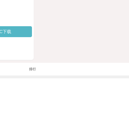
PC下载
排行