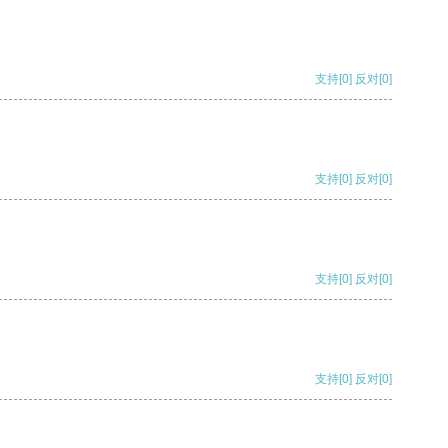
支持
[0]
反对
[0]
支持
[0]
反对
[0]
支持
[0]
反对
[0]
支持
[0]
反对
[0]