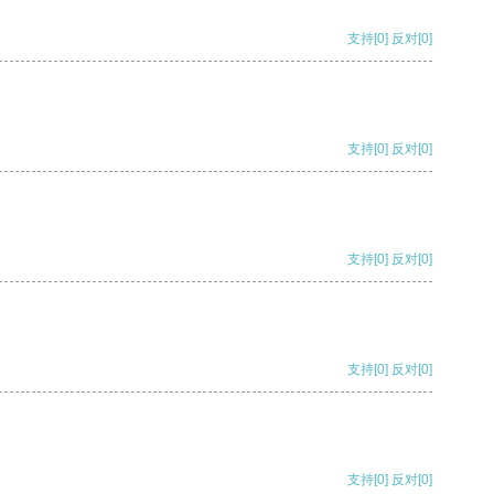
支持
[0]
反对
[0]
支持
[0]
反对
[0]
支持
[0]
反对
[0]
支持
[0]
反对
[0]
支持
[0]
反对
[0]